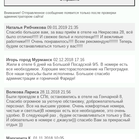
Внимание! Отправленное сообщение появится только после проверки
администратором сайта!
Наталья Рябчикова
09.01.2019 21:35
Спасибо большое вам, за ваш приём в отеле на Некрасова 28, всё
было отлично!!!!! И свежее бельё и полотенце!!!! И вежливые
работники!!!! Очень понравилось!!!! Всем рекомендую!!!!!!! Теперь
будем останавливаться только у вас!!!!!
Игорь город Мурманск
02.12.2018 17:16
Жили в отеле 6 дней на Большой Посадской 9/5. В номере есть
все необходимое. Хорошее месторасположение на Петроградке.
Все наши просьбы были исполнены. Большое спасибо
администрации и горничной Фариде!
Волкова Лариса
28.11.2018 21:56
Были проездом в СПб, остановились в отеле на Гончарной 8,
Спасибо огромное за уютную обстановку, доброжелательный
персонал. Все на высшем уровне. Очень комфортные номера,
чистые и светлые)В номерах есть все необходимое, это очень
удобно. В следующий раз , будем останавливаться только у Вас.
И обязательно в номере с джакузи))) спасибо Вам за прекрасный
отдых )))
Маргарита К.
01.11.2018 10:05