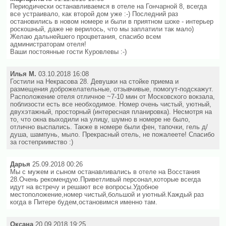
Периодически останавливаемся в отеле на Гончарной 8, всегда
все устраивало, как второй дом уже :-) Последний раз
остановились в новом номере и были в приятном шоке - интерьер
роскошный, даже не верилось, что мы заплатили так мало)
Желаю дальнейшего процветания, спасибо всем
администраторам отеля!
Ваши постоянные гости Куровлевы :-)
Илья М.
03.10.2018 16:08
Гостили на Некрасова 28. Девушки на стойке приема и
размещения доброжелательные, отзывчивые, помогут-подскажут.
Расположение отеля отличное ~7-10 мин от Московского вокзала,
поблизости есть все необходимое. Номер очень чистый, уютный,
двухэтажный, просторный (интересная планировка). Несмотря на
то, что окна выходили на улицу, шумно в номере не было,
отлично выспались. Также в номере были фен, тапочки, гель д/
душа, шампунь, мыло. Прекрасный отель, не пожалеете! Спасибо
за гостеприимство :)
Дарья
25.09.2018 00:26
Мы с мужем и сыном останавливались в отеле на Восстания
28.Очень рекомендую.Приветливый персонал,которые всегда
идут на встречу и решают все вопросы.Удобное
местоположение,номер чистый,большой и уютный.Каждый раз
когда в Питере будем,остановимся именно там.
Оксана
20.09.2018 19:25