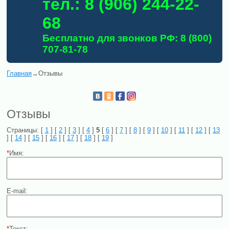
тел.: 8 (906) 244-22-
68
Бесплатно для звонков РФ: 8 (800)
707-81-78
Главная
→
Отзывы
Отзывы
Страницы: [
1
] [
2
] [
3
] [
4
]
5
[
6
] [
7
] [
8
] [
9
] [
10
] [
11
] [
12
] [
13
] [
14
] [
15
] [
16
] [
17
] [
18
] [
19
]
*
Имя:
E-mail:
*
Текст: