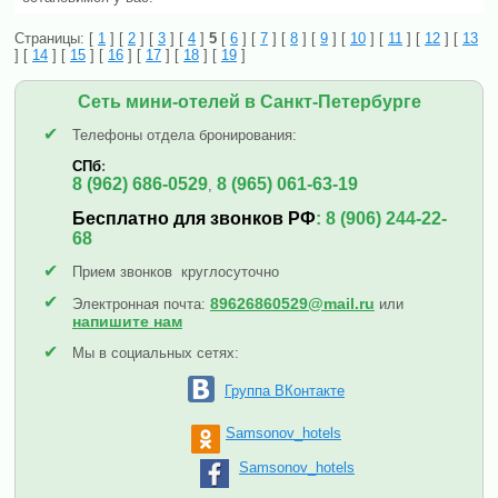
Страницы: [
1
] [
2
] [
3
] [
4
]
5
[
6
] [
7
] [
8
] [
9
] [
10
] [
11
] [
12
] [
13
] [
14
] [
15
] [
16
] [
17
] [
18
] [
19
]
Сеть мини-отелей в Санкт-Петербурге
✔
Телефоны отдела бронирования:
СПб
:
8 (962) 686-0529
8 (965) 061-63-19
,
Бесплатно для звонков РФ
:
8 (906) 244-22-
68
✔
Прием звонков круглосуточно
✔
89626860529@mail.ru
Электронная почта:
или
напишите нам
✔
Мы в социальных сетях:
Группа ВКонтакте
Samsonov_hotels
Samsonov_hotels