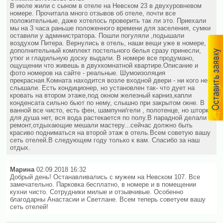
В июле жили с сыном в отеле на Невском 23 в двухуровневом
номере. Прочитала много отзывов об отеле, почти все
положительные, даже хотелось проверить так ли это. Приехали
мы на 3 часа раньше положенного времени для заселения, сумки
оставили у администратора. Пошли погуляли ,подышали
воздухом Питера. Вернулись в отель, наши вещи уже в номере,
дополнительный комплект постельного белья сразу принесли,
утюг и гладильную доску выдали. В номере все продумано,
ощущении что живешь в двухкомнатной квартире.Описание и
фото номеров на сайте - реальные. Шумоизоляция
прекрасная.Комната находится возле входной двери - ни кого не
слышали. Есть кондиционер, но установлен так- что дует на
кровать на втором этаже,под окном железный карниз,капли
конденсата сильно бьют по нему, слышно при закрытом окне. В
ванной все чисто, есть фен, шампуни/гели , полотенце, но шторки
для душа нет, вся вода растекается по полу.В парадной делали
ремонт,отдыхающие мешали мастеру...сейчас должно быть
красиво подниматься на второй этаж в отель.Всем советую вашу
сеть отелей.В следующем году только к вам. Спасибо за наш
отдых.
Марина
02.09.2018 16:32
Добрый день! Останавливались с мужем на Невском 107. Все
замечательно. Парковка бесплатно, в номере и в помещении
кухни чисто. Сотрудники милые и отзывчивые. Особенно
благодарны Анастасии и Светлане. Всем теперь советуем вашу
сеть отелей!