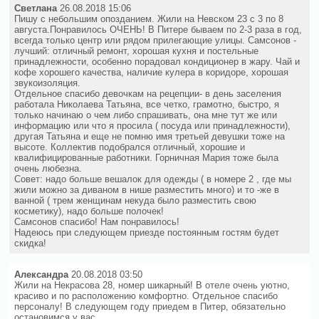
Светлана
26.08.2018 15:06
Пишу с небольшим опозданием. Жили на Невском 23 с 3 по 8
августа.Понравилось ОЧЕНЬ! В Питере бываем по 2-3 раза в год,
всегда только центр или рядом прилегающие улицы. Самсонов -
лучший: отличный ремонт, хорошая кухня и постельные
принадлежности, особенно порадовал кондиционер в жару. Чай и
кофе хорошего качества, наличие кулера в коридоре, хорошая
звукоизоляция.
Отдельное спасибо девочкам на рецепции- в день заселения
работала Николаева Татьяна, все четко, грамотно, быстро, я
только начинаю о чем либо спрашивать, она мне тут же или
информацию или что я просила ( посуда или принадлежности),
другая Татьяна и еще не помню имя третьей девушки тоже на
высоте. Коллектив подобрался отличный, хорошие и
квалифицированные работники. Горничная Мария тоже была
очень любезна.
Совет: надо больше вешалок для одежды ( в номере 2 , где мы
жили можно за диваном в нише разместить много) и то -же в
ванной ( трем женщинам некуда было разместить свою
косметику), надо больше полочек!
Самсонов спасибо! Нам понравилось!
Надеюсь при следующем приезде постоянным гостям будет
скидка!
Александра
20.08.2018 03:50
Жили на Некрасова 28, номер шикарный! В отеле очень уютно,
красиво и по расположению комфортно. Отдельное спасибо
персоналу! В следующем году приедем в Питер, обязательно
остановимся у вас.