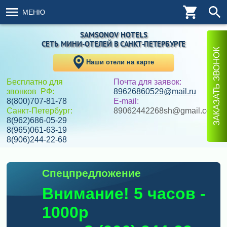
МЕНЮ
SAMSONOV HOTELS
СЕТЬ МИНИ-ОТЕЛЕЙ
В САНКТ-ПЕТЕРБУРГЕ
ЗАКАЗАТЬ ЗВОНОК
Наши отели на карте
Бесплатно для
Почта для заявок:
звонков РФ:
89626860529@mail.ru
8(800)707-81-78
E-mail:
Санкт-Петербург:
89062442268sh@gmail.com
8(962)686-05-29
8(965)061-63-19
8(906)244-22-68
Спецпредложение
Внимание! 5 часов -
1000р