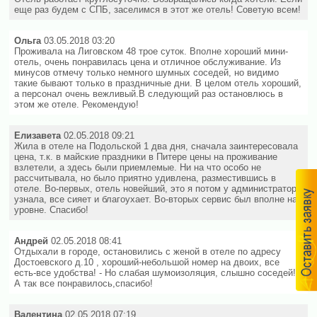
еще раз будем с СПБ, заселимся в этот же отель! Советую всем!
Ольга
03.05.2018 03:20
Проживала на Лиговском 48 трое суток. Вполне хороший мини-
отель, очень понравилась цена и отличное обслуживание. Из
минусов отмечу только немного шумных соседей, но видимо
такие бывают только в праздничные дни. В целом отель хороший,
а персонал очень вежливый.В следующий раз остановлюсь в
этом же отеле. Рекомендую!
Елизавета
02.05.2018 09:21
Жила в отеле на Подольской 1 два дня, сначала заинтересовала
цена, т.к. в майские праздники в Питере цены на проживание
взлетели, а здесь были приемлемые. Ни на что особо не
рассчитывала, но было приятно удивлена, разместившись в
отеле. Во-первых, отель новейший, это я потом у администратора
узнала, все сияет и благоухает. Во-вторых сервис был вполне на
уровне. Спасибо!
Андрей
02.05.2018 08:41
Отдыхали в городе, остановились с женой в отеле по адресу
Достоевского д.10 , хороший-небольшой номер на двоих, все
есть-все удобства! - Но слабая шумоизоляция, слышно соседей!
А так все понравилось,спасибо!
Валентина
02.05.2018 07:19