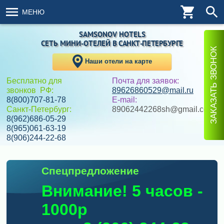
МЕНЮ
SAMSONOV HOTELS
СЕТЬ МИНИ-ОТЕЛЕЙ
В САНКТ-ПЕТЕРБУРГЕ
ЗАКАЗАТЬ ЗВОНОК
Наши отели на карте
Бесплатно для
Почта для заявок:
звонков РФ:
89626860529@mail.ru
8(800)707-81-78
E-mail:
Санкт-Петербург:
89062442268sh@gmail.com
8(962)686-05-29
8(965)061-63-19
8(906)244-22-68
Спецпредложение
Внимание! 5 часов -
1000р