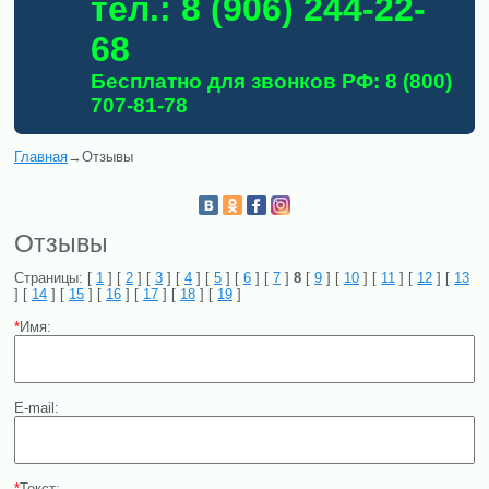
тел.: 8 (906) 244-22-
68
Бесплатно для звонков РФ: 8 (800)
707-81-78
Главная
→
Отзывы
Отзывы
Страницы: [
1
] [
2
] [
3
] [
4
] [
5
] [
6
] [
7
]
8
[
9
] [
10
] [
11
] [
12
] [
13
] [
14
] [
15
] [
16
] [
17
] [
18
] [
19
]
*
Имя:
E-mail:
*
Текст: