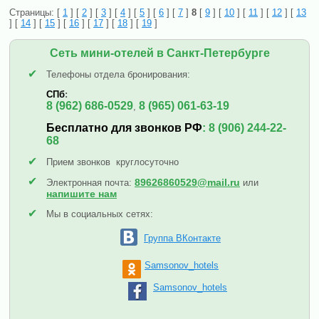
Страницы: [
1
] [
2
] [
3
] [
4
] [
5
] [
6
] [
7
]
8
[
9
] [
10
] [
11
] [
12
] [
13
] [
14
] [
15
] [
16
] [
17
] [
18
] [
19
]
Сеть мини-отелей в Санкт-Петербурге
✔
Телефоны отдела бронирования:
СПб
:
8 (962) 686-0529
8 (965) 061-63-19
,
Бесплатно для звонков РФ
:
8 (906) 244-22-
68
✔
Прием звонков круглосуточно
✔
89626860529@mail.ru
Электронная почта:
или
напишите нам
✔
Мы в социальных сетях:
Группа ВКонтакте
Samsonov_hotels
Samsonov_hotels