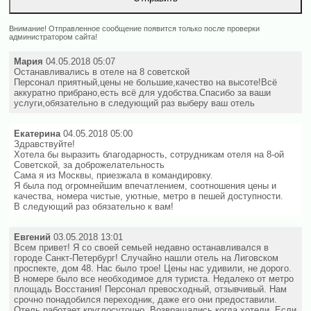
Внимание! Отправленное сообщение появится только после проверки
администратором сайта!
Мария
04.05.2018 05:07
Останавливались в отеле на 8 советской
Персонал приятный,цены не большие,качество на высоте!Всё
аккуратно прибрано,есть всё для удобства.Спасибо за ваши
услуги,обязательно в следующий раз выберу ваш отель
Екатерина
04.05.2018 05:00
Здравствуйте!
Хотела бы выразить благодарность, сотрудникам отеля на 8-ой
Советской, за доброжелательность
Сама я из Москвы, приезжала в командировку.
Я была под огромнейшим впечатлением, соотношения цены и
качества, номера чистые, уютные, метро в пешей доступности.
В следующий раз обязательно к вам!
Евгений
03.05.2018 13:01
Всем привет! Я со своей семьей недавно останавливался в
городе Санкт-Петербург! Случайно нашли отель на Лиговском
проспекте, дом 48. Нас было трое! Цены нас удивили, не дорого.
В номере было все необходимое для туриста. Недалеко от метро
площадь Восстания! Персонал превосходный, отзывчивый. Нам
срочно понадобился переходник, даже его они предоставили.
Отель работает круглосуточно. Возвращались когда хотели. Если