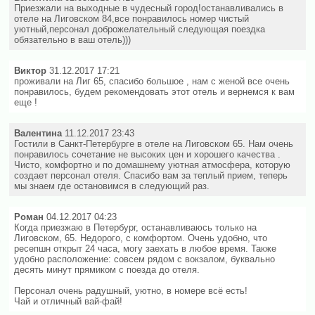
Приезжали на выходные в чудесный город!останавливались в
отеле на Лиговском 84,все понравилось номер чистый
уютный,персонал доброжелательный следующая поездка
обязательно в ваш отель)))
Виктор
31.12.2017 17:21
проживали на Лиг 65, спасибо большое , нам с женой все очень
понравилось, будем рекомендовать этот отель и вернемся к вам
еще !
Валентина
11.12.2017 23:43
Гостили в Санкт-Петербурге в отеле на Лиговском 65. Нам очень
понравилось сочетание не высоких цен и хорошего качества .
Чисто, комфортно и по домашнему уютная атмосфера, которую
создает персонал отеля. Спасибо вам за теплый прием, теперь
мы знаем где остановимся в следующий раз.
Роман
04.12.2017 04:23
Когда приезжаю в Петербург, останавливаюсь только на
Лиговском, 65. Недорого, с комфортом. Очень удобно, что
ресепшн открыт 24 часа, могу заехать в любое время. Также
удобно расположение: совсем рядом с вокзалом, буквально
десять минут прямиком с поезда до отеля.
Персонал очень радушный, уютно, в номере всё есть!
Чай и отличный вай-фай!